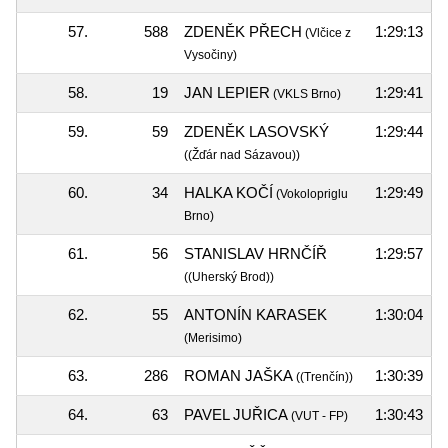
57.
588
ZDENĚK PŘECH
1:29:13
(Vlčice z
Vysočiny)
58.
19
JAN LEPIER
1:29:41
(VKLS Brno)
59.
59
ZDENĚK LASOVSKÝ
1:29:44
((Žďár nad Sázavou))
60.
34
HALKA KOČÍ
1:29:49
(Vokolopriglu
Brno)
61.
56
STANISLAV HRNČÍŘ
1:29:57
((Uherský Brod))
62.
55
ANTONÍN KARASEK
1:30:04
(Merisimo)
63.
286
ROMAN JAŠKA
1:30:39
((Trenčín))
64.
63
PAVEL JUŘICA
1:30:43
(VUT - FP)