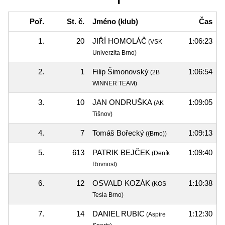
Poř.
St. č.
Jméno (klub)
Čas
1.
20
JIŘÍ HOMOLÁČ
1:06:23
(VSK
Univerzita Brno)
2.
1
Filip Šimonovský
1:06:54
(2B
WINNER TEAM)
3.
10
JAN ONDRUŠKA
1:09:05
(AK
Tišnov)
4.
7
Tomáš Bořecký
1:09:13
((Brno))
5.
613
PATRIK BEJČEK
1:09:40
(Deník
Rovnost)
6.
12
OSVALD KOZÁK
1:10:38
(KOS
Tesla Brno)
7.
14
DANIEL RUBIC
1:12:30
(Aspire