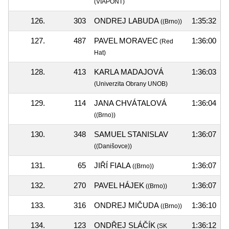
(VIAPONT)
126.
303
ONDREJ LABUDA
1:35:32
((Brno))
127.
487
PAVEL MORAVEC
1:36:00
(Red
Hat)
128.
413
KARLA MADAJOVÁ
1:36:03
(Univerzita Obrany UNOB)
129.
114
JANA CHVÁTALOVÁ
1:36:04
((Brno))
130.
348
SAMUEL STANISLAV
1:36:07
((Danišovce))
131.
65
JIŘÍ FIALA
1:36:07
((Brno))
132.
270
PAVEL HÁJEK
1:36:07
((Brno))
133.
316
ONDREJ MIČUDA
1:36:10
((Brno))
134.
123
ONDŘEJ SLÁČÍK
1:36:12
(SK