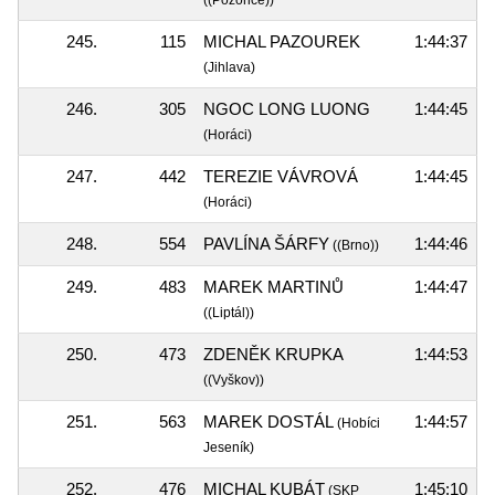
((Pozořice))
245.
115
MICHAL PAZOUREK
1:44:37
(Jihlava)
246.
305
NGOC LONG LUONG
1:44:45
(Horáci)
247.
442
TEREZIE VÁVROVÁ
1:44:45
(Horáci)
248.
554
PAVLÍNA ŠÁRFY
1:44:46
((Brno))
249.
483
MAREK MARTINŮ
1:44:47
((Liptál))
250.
473
ZDENĚK KRUPKA
1:44:53
((Vyškov))
251.
563
MAREK DOSTÁL
1:44:57
(Hobíci
Jeseník)
252.
476
MICHAL KUBÁT
1:45:10
(SKP