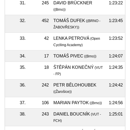
31.
245
DAVID BRÜCKNER
1:23:22
((Brno))
32.
452
TOMÁŠ DUFEK
1:23:45
((BRNO -
ŽABOVŘESKY))
33.
42
LENKA PETROVÁ
1:23:52
(Open
Cyclling Academy)
34.
17
TOMÁŠ PIVEC
1:24:07
((Brno))
35.
18
ŠTĚPÁN KONEČNÝ
1:24:35
(VUT
- FP)
36.
242
PETR BĚLOHOUBEK
1:24:42
((Žarošice))
37.
106
MARIAN PAYTOK
1:24:56
((Brno))
38.
243
DANIEL BOUCNÍK
1:25:01
(VUT -
FCH)