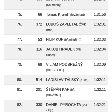
(Kalmechy)
75.
66
Tomáš Kruml
1:31:56
(Mov3ment)
76.
372
LUBOŠ ZAPLETAL
1:32:01
(ČVK
Brno)
77.
53
FILIP KUPSA
1:32:03
((Kuřim))
78.
116
JAKUB HRÁDEK
1:32:04
(Mlč
Huso!)
79.
68
VILIAM PODBREŽNÝ
1:32:09
(VUT - FEKT)
80.
514
LADISLAV TÁLSKÝ
1:32:11
(o106)
81.
291
ŠTĚPÁN KAPSA
1:32:11
(VIAPONT)
82.
330
DANIEL PYROCHTA
1:32:21
(VUT
- FSI)