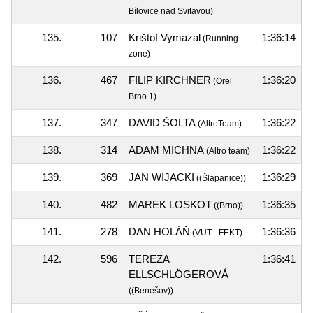
Bílovice nad Svitavou)
135.
107
Krištof Vymazal
1:36:14
(Running
zone)
136.
467
FILIP KIRCHNER
1:36:20
(Orel
Brno 1)
137.
347
DAVID ŠOLTA
1:36:22
(AltroTeam)
138.
314
ADAM MICHNA
1:36:22
(Altro team)
139.
369
JAN WIJACKI
1:36:29
((Šlapanice))
140.
482
MAREK LOSKOT
1:36:35
((Brno))
141.
278
DAN HOLÁŇ
1:36:36
(VUT - FEKT)
142.
596
TEREZA
1:36:41
ELLSCHLÖGEROVÁ
((Benešov))