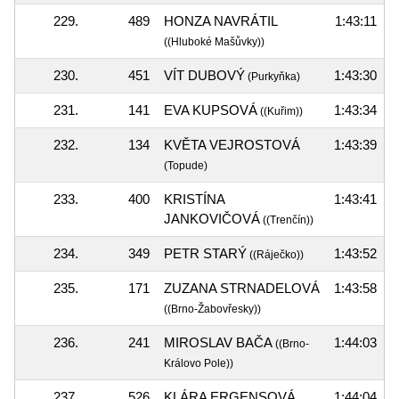
229.
489
HONZA NAVRÁTIL
1:43:11
((Hluboké Mašůvky))
230.
451
VÍT DUBOVÝ
1:43:30
(Purkyňka)
231.
141
EVA KUPSOVÁ
1:43:34
((Kuřim))
232.
134
KVĚTA VEJROSTOVÁ
1:43:39
(Topude)
233.
400
KRISTÍNA
1:43:41
JANKOVIČOVÁ
((Trenčín))
234.
349
PETR STARÝ
1:43:52
((Ráječko))
235.
171
ZUZANA STRNADELOVÁ
1:43:58
((Brno-Žabovřesky))
236.
241
MIROSLAV BAČA
1:44:03
((Brno-
Královo Pole))
237.
526
KLÁRA ERGENSOVÁ
1:44:04