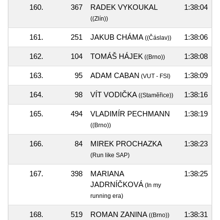
160.
367
RADEK VYKOUKAL
1:38:04
((Zlín))
161.
251
JAKUB CHÁMA
1:38:06
((Čáslav))
162.
104
TOMÁŠ HÁJEK
1:38:08
((Brno))
163.
95
ADAM CABAN
1:38:09
(VUT - FSI)
164.
98
VÍT VODIČKA
1:38:16
((Staměřice))
165.
494
VLADIMÍR PECHMANN
1:38:19
((Brno))
166.
84
MIREK PROCHAZKA
1:38:23
(Run like SAP)
167.
398
MARIANA
1:38:25
JADRNÍČKOVÁ
(In my
running era)
168.
519
ROMAN ZANINA
1:38:31
((Brno))