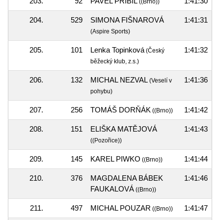
203.
92
PAVEL PŘIBIL
1:41:30
((Brno))
204.
529
SIMONA FIŠNAROVÁ
1:41:31
(Aspire Sports)
205.
101
Lenka Topinková
1:41:32
(Český
běžecký klub, z.s.)
206.
132
MICHAL NEZVAL
1:41:36
(Veselí v
pohybu)
207.
256
TOMÁŠ DORŇÁK
1:41:42
((Brno))
208.
151
ELIŠKA MATĚJOVÁ
1:41:43
((Pozořice))
209.
145
KAREL PIWKO
1:41:44
((Brno))
210.
376
MAGDALENA BÁBEK
1:41:46
FAUKALOVÁ
((Brno))
211.
497
MICHAL POUZAR
1:41:47
((Brno))