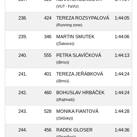
(VUT - FaVU)
238.
424
TEREZA ROZSYPALOVÁ
1:44:05
(Running zone)
239.
346
MARTIN SMUTEK
1:44:06
((Šakvice))
240.
555
PETRA SLAVÍČKOVÁ
1:44:13
((Brno))
241.
401
TEREZA JEŘÁBKOVÁ
1:44:24
((Brno))
242.
460
BOHUSLAV HRBÁČEK
1:44:24
((Rajhrad))
243.
528
MONIKA FIANTOVÁ
1:44:28
((Silůvky))
244.
456
RADEK GLOSER
1:44:36