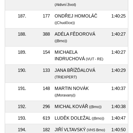
(Aktivní život)
187.
177
ONDŘEJ HOMOLÁČ
1:40:25
((Chudčice))
188.
388
ADÉLA FĚDOROVÁ
1:40:27
((Brno))
189.
154
MICHAELA
1:40:27
INDRUCHOVÁ
(VUT - RE)
190.
133
JANA BŘÍŽĎALOVÁ
1:40:29
(TRIEXPERT)
191.
148
MARTIN NOVÁK
1:40:37
((Moravany))
192.
296
MICHAL KOVÁŘ
1:40:38
((Brno))
193.
619
LUDĚK DOLEŽAL
1:40:47
((Brno))
194.
182
JIŘÍ VLTAVSKÝ
1:40:50
(VHS Brno)