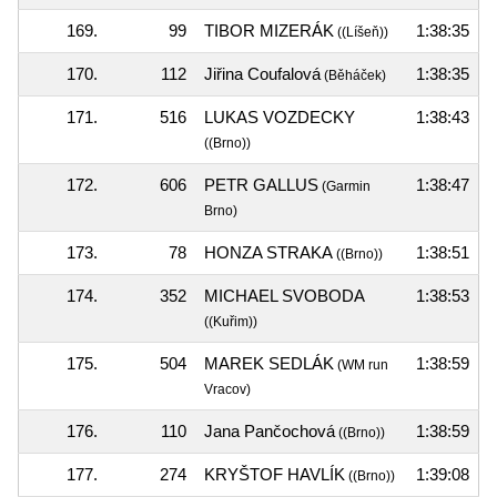
169.
99
TIBOR MIZERÁK
1:38:35
((Líšeň))
170.
112
Jiřina Coufalová
1:38:35
(Běháček)
171.
516
LUKAS VOZDECKY
1:38:43
((Brno))
172.
606
PETR GALLUS
1:38:47
(Garmin
Brno)
173.
78
HONZA STRAKA
1:38:51
((Brno))
174.
352
MICHAEL SVOBODA
1:38:53
((Kuřim))
175.
504
MAREK SEDLÁK
1:38:59
(WM run
Vracov)
176.
110
Jana Pančochová
1:38:59
((Brno))
177.
274
KRYŠTOF HAVLÍK
1:39:08
((Brno))