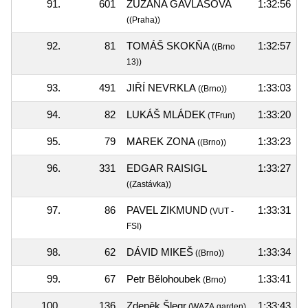
91.
601
ZUZANA GAVLASOVA
1:32:56
((Praha))
92.
81
TOMÁŠ SKOKŇA
1:32:57
((Brno
13))
93.
491
JIŘÍ NEVRKLA
1:33:03
((Brno))
94.
82
LUKÁŠ MLÁDEK
1:33:20
(TFrun)
95.
79
MAREK ZONA
1:33:23
((Brno))
96.
331
EDGAR RAISIGL
1:33:27
((Zastávka))
97.
86
PAVEL ZIKMUND
1:33:31
(VUT -
FSI)
98.
62
DÁVID MIKEŠ
1:33:34
((Brno))
99.
67
Petr Bělohoubek
1:33:41
(Brno)
100.
136
Zdeněk Šlegr
1:33:43
(WAZA.garden)