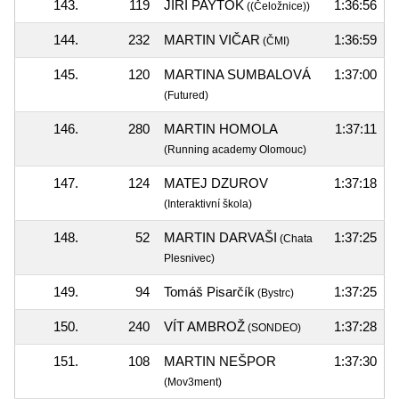
143.
119
JIŘÍ PAYTOK
1:36:56
((Čeložnice))
144.
232
MARTIN VIČAR
1:36:59
(ČMI)
145.
120
MARTINA SUMBALOVÁ
1:37:00
(Futured)
146.
280
MARTIN HOMOLA
1:37:11
(Running academy Olomouc)
147.
124
MATEJ DZUROV
1:37:18
(Interaktivní škola)
148.
52
MARTIN DARVAŠI
1:37:25
(Chata
Plesnivec)
149.
94
Tomáš Pisarčík
1:37:25
(Bystrc)
150.
240
VÍT AMBROŽ
1:37:28
(SONDEO)
151.
108
MARTIN NEŠPOR
1:37:30
(Mov3ment)