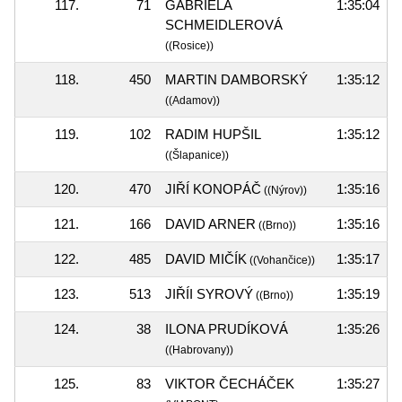
117.
71
GABRIELA
1:35:04
SCHMEIDLEROVÁ
((Rosice))
118.
450
MARTIN DAMBORSKÝ
1:35:12
((Adamov))
119.
102
RADIM HUPŠIL
1:35:12
((Šlapanice))
120.
470
JIŘÍ KONOPÁČ
1:35:16
((Nýrov))
121.
166
DAVID ARNER
1:35:16
((Brno))
122.
485
DAVID MIČÍK
1:35:17
((Vohančice))
123.
513
JIŘÍI SYROVÝ
1:35:19
((Brno))
124.
38
ILONA PRUDÍKOVÁ
1:35:26
((Habrovany))
125.
83
VIKTOR ČECHÁČEK
1:35:27