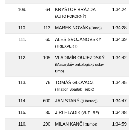
109.
64
KRYŠTOF BRÁZDA
1:34:24
(AUTO POKORNÝ)
110.
113
MAREK NOVÁK
1:34:28
((Brno))
111.
60
ALEŠ SVOJANOVSKÝ
1:34:39
(TRIEXPERT)
112.
105
VLADIMÍR OUJEZDSKÝ
1:34:42
(Masarykův onkologický ústav
Brno)
113.
76
TOMÁŠ GLOVACZ
1:34:45
(Triatlon Spartak Třebíč)
114.
600
JAN STARÝ
1:34:47
((Liberec))
115.
80
JIŘÍ HLADÍK
1:34:48
(VUT - RE)
116.
290
MILAN KANČI
1:34:59
((Brno))