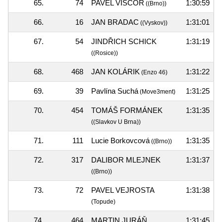
65.
74
PAVEL VIŠČOR
1:30:59
((Brno))
66.
16
JAN BRADAC
1:31:01
((Vyskov))
67.
54
JINDŘICH SCHICK
1:31:19
((Rosice))
68.
468
JAN KOLÁRIK
1:31:22
(Enzo 46)
69.
39
Pavlína Suchá
1:31:25
(Move3ment)
70.
454
TOMÁŠ FORMÁNEK
1:31:35
((Slavkov U Brna))
71.
111
Lucie Borkovcová
1:31:35
((Brno))
72.
317
DALIBOR MLEJNEK
1:31:37
((Brno))
73.
72
PAVEL VEJROSTA
1:31:38
(Topude)
74.
464
MARTIN JURÁŇ
1:31:45