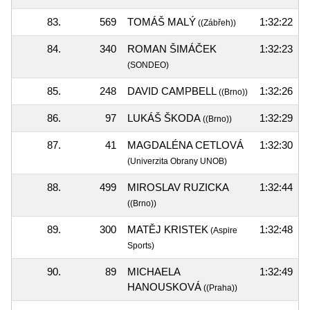
83.
569
TOMÁŠ MALÝ
1:32:22
((Zábřeh))
84.
340
ROMAN ŠIMÁČEK
1:32:23
(SONDEO)
85.
248
DAVID CAMPBELL
1:32:26
((Brno))
86.
97
LUKÁŠ ŠKODA
1:32:29
((Brno))
87.
41
MAGDALÉNA CETLOVÁ
1:32:30
(Univerzita Obrany UNOB)
88.
499
MIROSLAV RUZICKA
1:32:44
((Brno))
89.
300
MATĚJ KRISTEK
1:32:48
(Aspire
Sports)
90.
89
MICHAELA
1:32:49
HANOUSKOVÁ
((Praha))