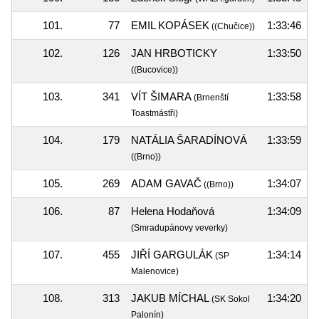
101.
77
EMIL KOPÁSEK
1:33:46
((Chučice))
102.
126
JAN HRBOTICKY
1:33:50
((Bucovice))
103.
341
VÍT ŠIMARA
1:33:58
(Brnenští
Toastmástři)
104.
179
NATÁLIA ŠARADÍNOVÁ
1:33:59
((Brno))
105.
269
ADAM GAVAČ
1:34:07
((Brno))
106.
87
Helena Hodaňová
1:34:09
(Smradupánovy veverky)
107.
455
JIŘÍ GARGULÁK
1:34:14
(SP
Malenovice)
108.
313
JAKUB MÍCHAL
1:34:20
(SK Sokol
Palonín)