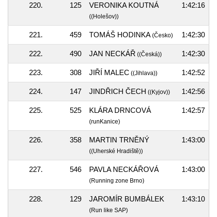
220.
125
VERONIKA KOUTNÁ
1:42:16
((Holešov))
221.
459
TOMÁŠ HODINKA
1:42:30
(Česko)
222.
490
JAN NECKÁŘ
1:42:30
((Česká))
223.
308
JIŘÍ MALEC
1:42:52
((Jihlava))
224.
147
JINDŘICH ČECH
1:42:56
((Kyjov))
225.
525
KLÁRA DRNCOVÁ
1:42:57
(runKanice)
226.
358
MARTIN TRNĚNÝ
1:43:00
((Uherské Hradiště))
227.
546
PAVLA NECKÁŘOVÁ
1:43:00
(Running zone Brno)
228.
129
JAROMÍR BUMBÁLEK
1:43:10
(Run like SAP)