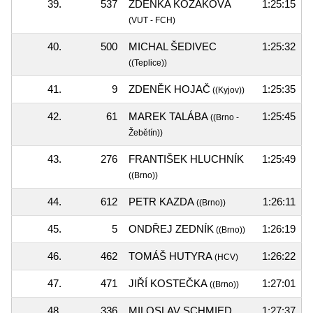
39.
537
ZDENKA KOZÁKOVÁ
1:25:15
(VUT - FCH)
40.
500
MICHAL ŠEDIVEC
1:25:32
((Teplice))
41.
9
ZDENĚK HOJAČ
1:25:35
((Kyjov))
42.
61
MAREK TALÁBA
1:25:45
((Brno -
Žebětín))
43.
276
FRANTIŠEK HLUCHNÍK
1:25:49
((Brno))
44.
612
PETR KAZDA
1:26:11
((Brno))
45.
5
ONDŘEJ ZEDNÍK
1:26:19
((Brno))
46.
462
TOMÁŠ HUTYRA
1:26:22
(HCV)
47.
471
JIŘÍ KOSTEČKA
1:27:01
((Brno))
48.
336
MILOSLAV SCHMIED
1:27:37