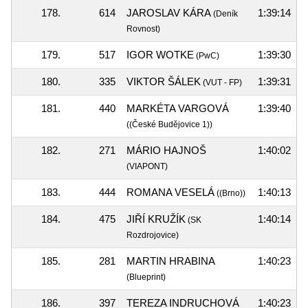
178.
614
JAROSLAV KÁRA
1:39:14
(Deník
Rovnost)
179.
517
IGOR WOTKE
1:39:30
(PwC)
180.
335
VIKTOR ŠÁLEK
1:39:31
(VUT - FP)
181.
440
MARKÉTA VARGOVÁ
1:39:40
((České Budějovice 1))
182.
271
MÁRIO HAJNOŠ
1:40:02
(VIAPONT)
183.
444
ROMANA VESELÁ
1:40:13
((Brno))
184.
475
JIŘÍ KRUŽÍK
1:40:14
(SK
Rozdrojovice)
185.
281
MARTIN HRABINA
1:40:23
(Blueprint)
186.
397
TEREZA INDRUCHOVÁ
1:40:23