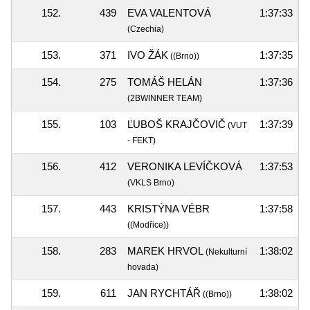
152.
439
EVA VALENTOVÁ
1:37:33
(Czechia)
153.
371
IVO ŽÁK
1:37:35
((Brno))
154.
275
TOMÁŠ HELÁN
1:37:36
(2BWINNER TEAM)
155.
103
ĽUBOŠ KRAJČOVIČ
1:37:39
(VUT
- FEKT)
156.
412
VERONIKA LEVÍČKOVÁ
1:37:53
(VKLS Brno)
157.
443
KRISTÝNA VÉBR
1:37:58
((Modřice))
158.
283
MAREK HRVOL
1:38:02
(Nekulturní
hovada)
159.
611
JAN RYCHTÁŘ
1:38:02
((Brno))