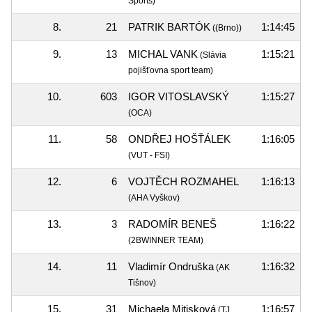
Sports)
8.
21
PATRIK BARTÓK
1:14:45
((Brno))
9.
13
MICHAL VANK
1:15:21
(Slávia
pojišťovna sport team)
10.
603
IGOR VITOSLAVSKÝ
1:15:27
(OCA)
11.
58
ONDŘEJ HOŠŤÁLEK
1:16:05
(VUT - FSI)
12.
6
VOJTĚCH ROZMAHEL
1:16:13
(AHA Vyškov)
13.
3
RADOMÍR BENEŠ
1:16:22
(2BWINNER TEAM)
14.
11
Vladimír Ondruška
1:16:32
(AK
Tišnov)
15.
31
Michaela Mitisková
1:16:57
(TJ