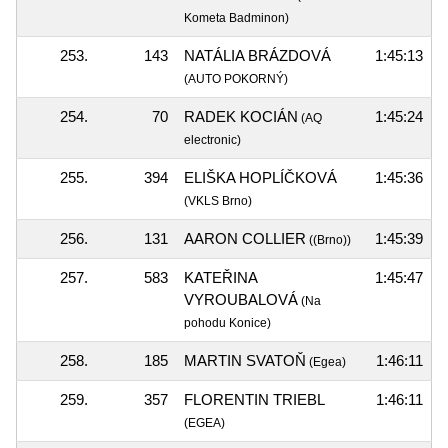
Kometa Badminon)
253.
143
NATÁLIA BRÁZDOVÁ
1:45:13
(AUTO POKORNÝ)
254.
70
RADEK KOCIÁN
1:45:24
(AQ
electronic)
255.
394
ELIŠKA HOPLÍČKOVÁ
1:45:36
(VKLS Brno)
256.
131
AARON COLLIER
1:45:39
((Brno))
257.
583
KATEŘINA
1:45:47
VYROUBALOVÁ
(Na
pohodu Konice)
258.
185
MARTIN SVATOŇ
1:46:11
(Egea)
259.
357
FLORENTIN TRIEBL
1:46:11
(EGEA)