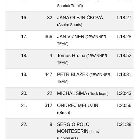
Spartak Třebíč)
16.
32
JANA OLEJNÍČKOVÁ
1:18:27
(Aspire Sports)
17.
366
JAN VIZNER
1:18:28
(2BWINNER
TEAM)
18.
4
Tomáš Hrdina
1:18:52
(2BWINNER
TEAM)
19.
447
PETR BLAŽEK
1:19:31
(2BWINNER
TEAM)
20.
22
MICHAL ŠÍMA
1:20:43
(Duck team)
21.
312
ONDŘEJ MELUZIN
1:20:56
((Brno))
22.
8
SERGIO POLO
1:21:38
MONTESERIN
(In my
running era)