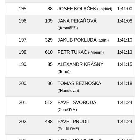
195.
88
JOSEF KOLÁČEK
1:41:00
(Lajdáci)
196.
109
JANA PEKAŘOVÁ
1:41:08
((Kroměříž))
197.
329
JAKUB POKLUDA
1:41:10
((Zlín))
198.
610
PETR TUKAČ
1:41:13
((Měnín))
199.
85
ALEXANDR KRÁSNÝ
1:41:15
((Brno))
200.
96
TOMÁŠ BEZNOSKA
1:41:18
((Handlová))
201.
512
PAVEL SVOBODA
1:41:24
(CoreGYM)
202.
498
PAVEL PRUDIL
1:41:24
(PrudiLOVE)