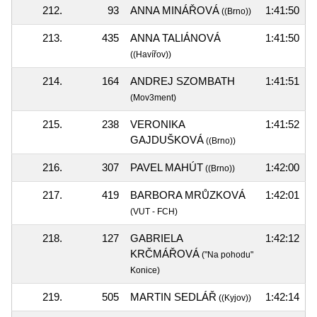
212.
93
ANNA MINÁŘOVÁ
1:41:50
((Brno))
213.
435
ANNA TALIÁNOVÁ
1:41:50
((Havířov))
214.
164
ANDREJ SZOMBATH
1:41:51
(Mov3ment)
215.
238
VERONIKA
1:41:52
GAJDUŠKOVÁ
((Brno))
216.
307
PAVEL MAHÚT
1:42:00
((Brno))
217.
419
BARBORA MRŮZKOVÁ
1:42:01
(VUT - FCH)
218.
127
GABRIELA
1:42:12
KRČMÁŘOVÁ
("Na pohodu"
Konice)
219.
505
MARTIN SEDLÁŘ
1:42:14
((Kyjov))