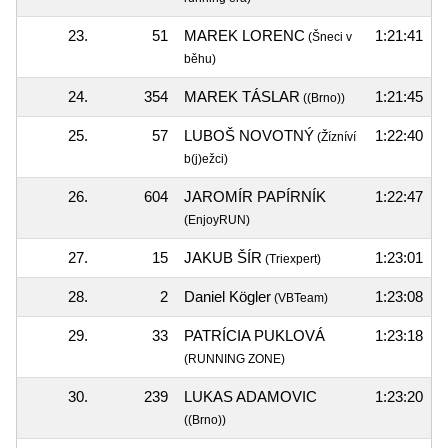
23.
51
MAREK LORENC
1:21:41
(Šneci v
běhu)
24.
354
MAREK TÁSLAR
1:21:45
((Brno))
25.
57
LUBOŠ NOVOTNÝ
1:22:40
(Žízníví
b(j)ežci)
26.
604
JAROMÍR PAPÍRNÍK
1:22:47
(EnjoyRUN)
27.
15
JAKUB ŠÍR
1:23:01
(Triexpert)
28.
2
Daniel Kögler
1:23:08
(VBTeam)
29.
33
PATRÍCIA PUKLOVÁ
1:23:18
(RUNNING ZONE)
30.
239
LUKAS ADAMOVIC
1:23:20
((Brno))