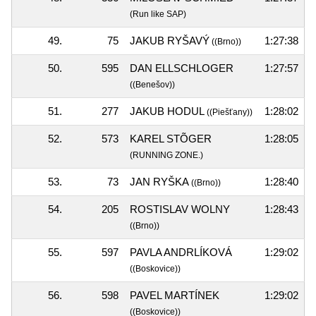
(Run like SAP)
49.
75
JAKUB RYŠAVÝ
1:27:38
((Brno))
50.
595
DAN ELLSCHLOGER
1:27:57
((Benešov))
51.
277
JAKUB HODUL
1:28:02
((Piešťany))
52.
573
KAREL STÕGER
1:28:05
(RUNNING ZONE.)
53.
73
JAN RYŠKA
1:28:40
((Brno))
54.
205
ROSTISLAV WOLNY
1:28:43
((Brno))
55.
597
PAVLA ANDRLÍKOVÁ
1:29:02
((Boskovice))
56.
598
PAVEL MARTÍNEK
1:29:02
((Boskovice))